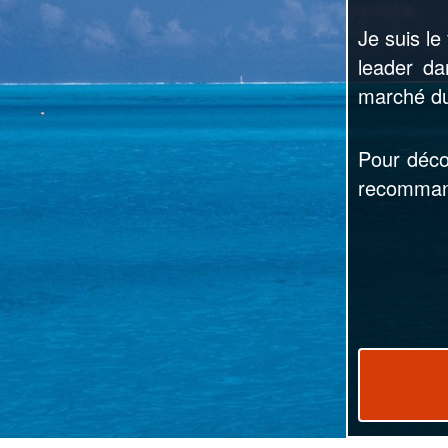
Je suis l
leader d
marché du
Pour déc
recommand