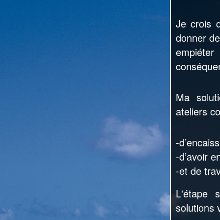
Je crois 
donner des
empiéte
conséquen
Ma solut
ateliers c
-d’encais
-d’avoir e
-et de tra
L'étape 
solutions v