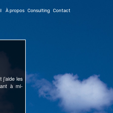
i
l
À propos
Consulting
Contact
t j’aide les
llant à mi-