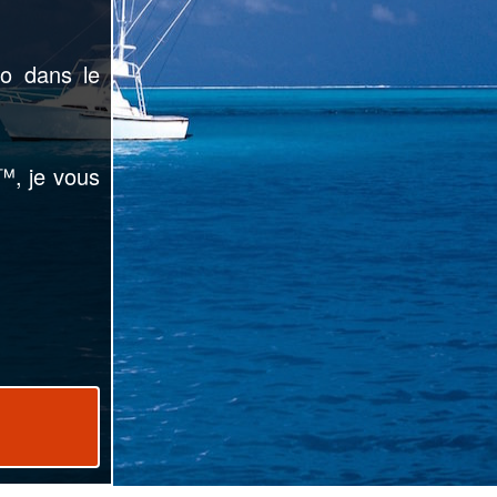
éo
dans le
, je vous