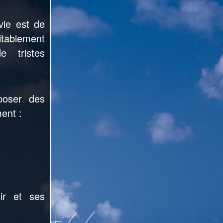
 vie
est de
vitablement
 tristes
poser des
ent :
ir et ses